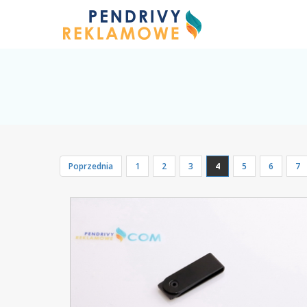
Poprzednia
1
2
3
4
5
6
7