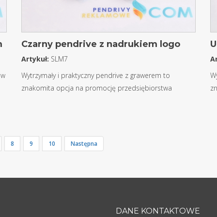
m
Czarny pendrive z nadrukiem logo
U
Artykuł:
SLM7
A
 w
Wytrzymały i praktyczny pendrive z grawerem to
Wy
znakomita opcja na promocję przedsiębiorstwa
z
8
9
10
Następna
DANE KONTAKTOWE