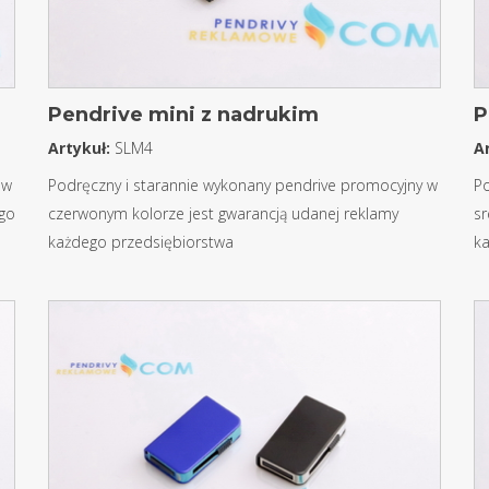
Pendrive mini z nadrukim
P
Artykuł:
SLM4
A
 w
Podręczny i starannie wykonany pendrive promocyjny w
Po
ego
czerwonym kolorze jest gwarancją udanej reklamy
sr
każdego przedsiębiorstwa
k