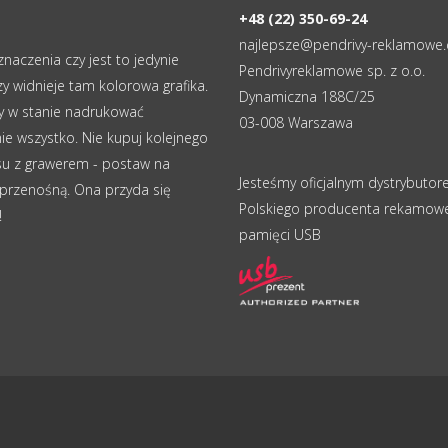
+48 (22) 350-69-24
najlepsze@pendrivy-reklamowe
naczenia czy jest to jedynie
Pendrivyreklamowe sp. z o.o.
zy widnieje tam kolorowa grafika.
Dynamiczna 188C/25
y w stanie nadrukować
03-008 Warszawa
ie wszystko. Nie kupuj kolejnego
su z grawerem - postaw na
Jesteśmy oficjalnym dystrybuto
przenośną. Ona przyda się
Polskiego producenta rekamowe
!
pamięci USB