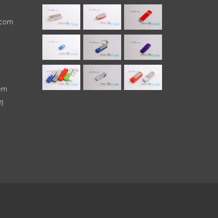
.com
rem
j