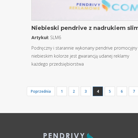
Niebieski pendrive z nadrukiem sli
Artykuł:
SLM6
Podręczny i starannie wykonany pendrive promocyjny
niebieskim kolorze jest gwarancją udanej reklamy
każdego przedsiębiorstwa
Poprzednia
1
2
3
4
5
6
7