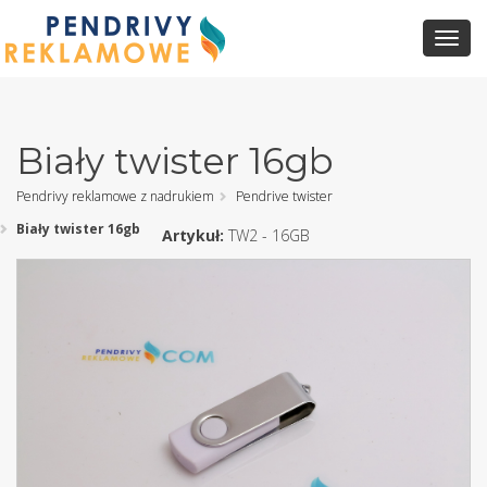
Toggl
Navig
Biały twister 16gb
Pendrivy reklamowe z nadrukiem
Pendrive twister
Biały twister 16gb
Artykuł:
TW2 - 16GB