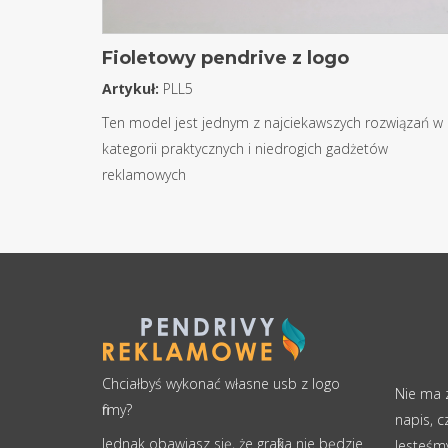
Fioletowy pendrive z logo
Artykuł:
PLL5
Ten model jest jednym z najciekawszych rozwiązań w
kategorii praktycznych i niedrogich gadżetów
reklamowych
Chciałbyś wykonać własne usb z logo
Nie ma z
firmy?
napis, c
Jednak obawiasz się, że grafika nie będzie
Jesteśm