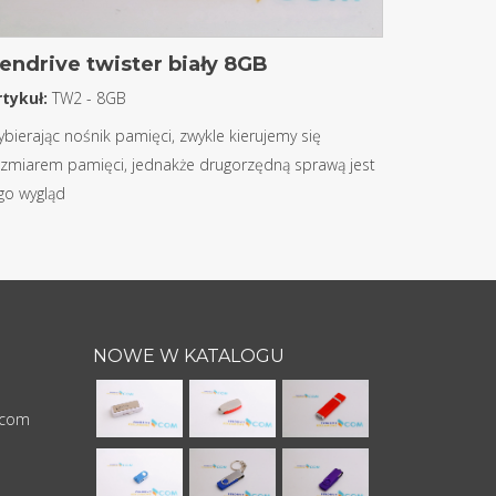
endrive twister biały 8GB
rtykuł:
TW2 - 8GB
bierając nośnik pamięci, zwykle kierujemy się
zmiarem pamięci, jednakże drugorzędną sprawą jest
go wygląd
NOWE W KATALOGU
.com