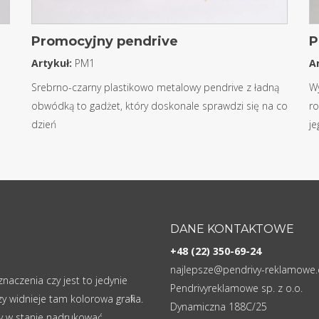
Promocyjny pendrive
P
Artykuł:
PM1
A
Srebrno-czarny plastikowo metalowy pendrive z ładną
Wy
obwódką to gadżet, który doskonale sprawdzi się na co
ro
dzień
je
DANE KONTAKTOWE
+48 (22) 350-69-24
najlepsze@pendrivy-reklamowe
naczenia czy jest to jedynie
Pendrivyreklamowe sp. z o.o.
zy widnieje tam kolorowa grafika.
Dynamiczna 188C/25
y w stanie nadrukować