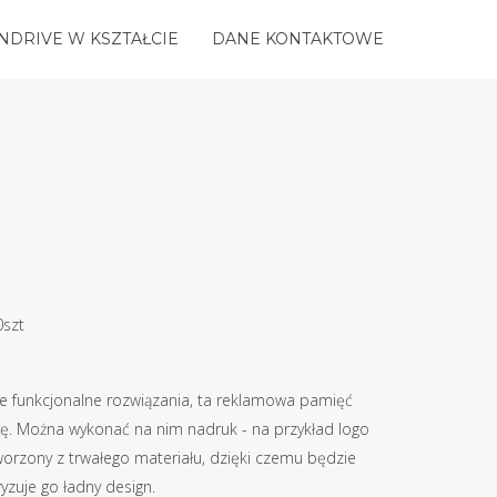
NDRIVE W KSZTAŁCIE
DANE KONTAKTOWE
0szt
nie funkcjonalne rozwiązania, ta reklamowa pamięć
kę. Można wykonać na nim nadruk - na przykład logo
stworzony z trwałego materiału, dzięki czemu będzie
ryzuje go ładny design.