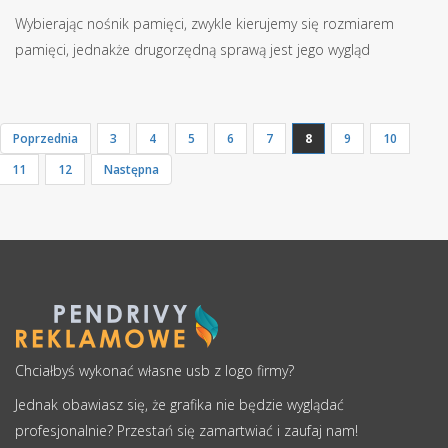
Wybierając nośnik pamięci, zwykle kierujemy się rozmiarem
pamięci, jednakże drugorzędną sprawą jest jego wygląd
Poprzednia
3
4
5
6
7
8
9
10
11
12
Następna
Chciałbyś wykonać własne usb z logo firmy?
Jednak obawiasz się, że grafika nie będzie wyglądać
profesjonalnie? Przestań się zamartwiać i zaufaj nam!